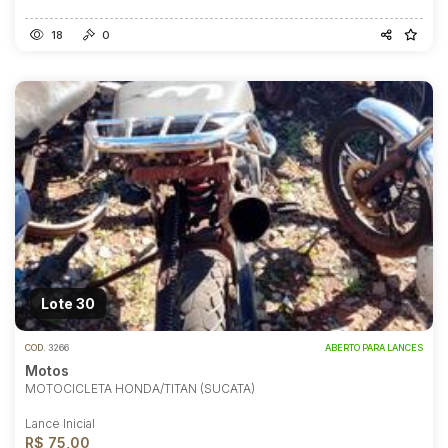
18
0
Lote 30
COD.
3266
ABERTO PARA LANCES
Motos
MOTOCICLETA HONDA/TITAN (SUCATA)
Lance Inicial
R$ 75,00