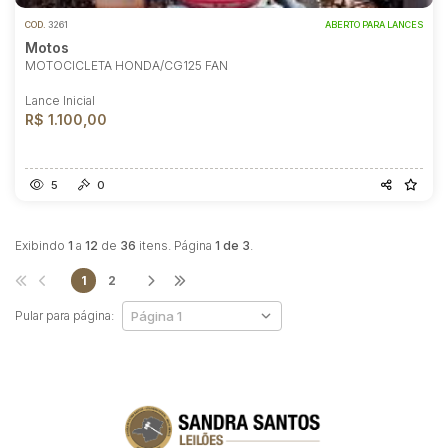
COD.
3261
ABERTO PARA LANCES
Motos
MOTOCICLETA HONDA/CG125 FAN
Lance Inicial
R$ 1.100,00
5
0
Exibindo
1
a
12
de
36
itens. Página
1 de 3
.
1
2
Pular para página: