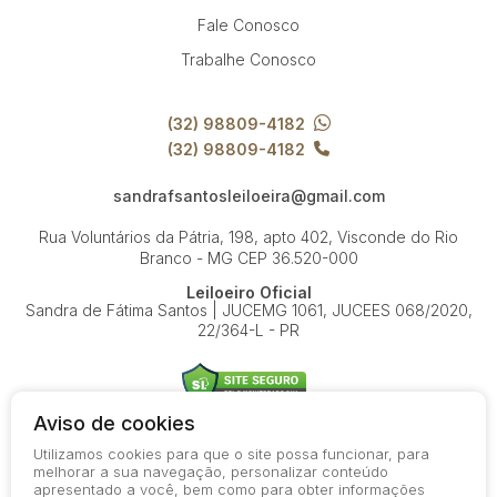
Fale Conosco
Trabalhe Conosco
(32) 98809-4182
(32) 98809-4182
sandrafsantosleiloeira@gmail.com
Rua Voluntários da Pátria, 198, apto 402, Visconde do Rio
Branco - MG
CEP 36.520-000
Leiloeiro Oficial
Sandra de Fátima Santos | JUCEMG 1061, JUCEES 068/2020,
22/364-L - PR
Aviso de cookies
Utilizamos cookies para que o site possa funcionar, para
© 2026-present - Todos os direitos reservados
melhorar a sua navegação, personalizar conteúdo
apresentado a você, bem como para obter informações
Política de Privacidade