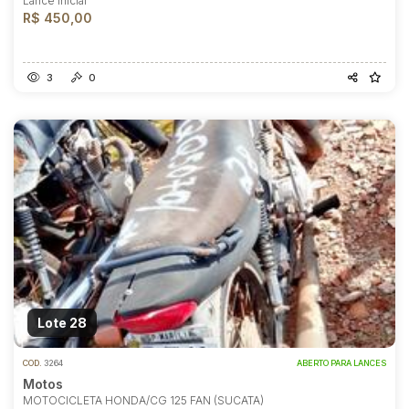
Lance Inicial
R$ 450,00
3
0
Lote 28
COD.
3264
ABERTO PARA LANCES
Motos
MOTOCICLETA HONDA/CG 125 FAN (SUCATA)