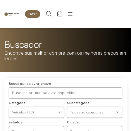
Entrar
Criar conta
Entrar
Site
Agenda
Home
Buscador
Quem Somos
Quem Somos
Encontre sua melhor compra com os melhores preços em
Eventos
Contato
leilões
Fale Conosco
Busca por categoria
Animais
Busca por palavra-chave
Bovinos
Imóveis
Terreno
Categoria
Subcategoria
Veículos
Carros
Motos
Estados
Cidade