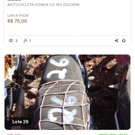
MOTOCICLETA HONDA CG 160 (SUCATA)
Lance Inicial
R$ 75,00
2
1
Lote 26
COD.
3262
ABERTO PARA LANCES