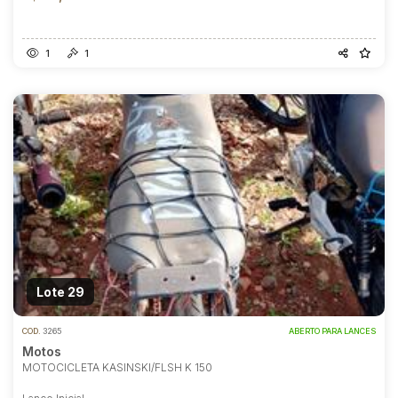
1
1
Lote 29
COD.
3265
ABERTO PARA LANCES
Motos
MOTOCICLETA KASINSKI/FLSH K 150