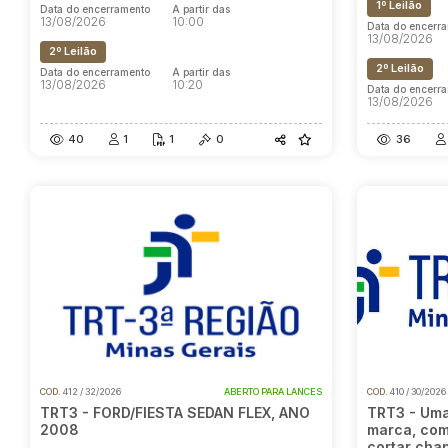
1º Leilão
Data do encerramento
A partir das
13/08/2026
10:00
Data do encerr
13/08/2026
2º Leilão
2º Leilão
Data do encerramento
A partir das
13/08/2026
10:20
Data do encerr
13/08/2026
40
1
1
0
36
COD.
412 / 32/2026
ABERTO PARA LANCES
COD.
410 / 30/2026
TRT3 - FORD/FIESTA SEDAN FLEX, ANO
TRT3 - Uma
2008
marca, com
cortar cha