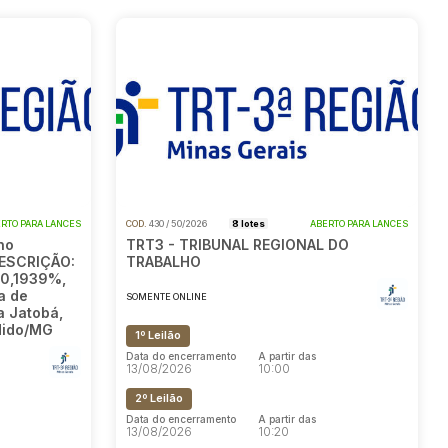
RTO PARA LANCES
COD.
430 / 50/2026
8 lotes
ABERTO PARA LANCES
no
TRT3 - TRIBUNAL REGIONAL DO
DESCRIÇÃO:
TRABALHO
 0,1939%,
a de
SOMENTE ONLINE
a Jatobá,
dido/MG
1º Leilão
Data do encerramento
A partir das
13/08/2026
10:00
2º Leilão
Data do encerramento
A partir das
13/08/2026
10:20