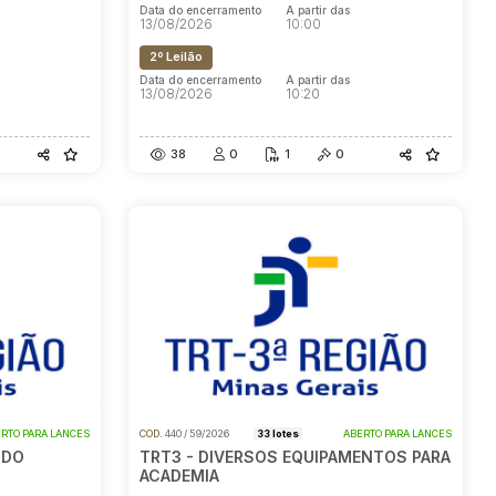
Data do encerramento
A partir das
13/08/2026
10:00
2º Leilão
Data do encerramento
A partir das
13/08/2026
10:20
38
0
1
0
RTO PARA LANCES
COD.
440 / 59/2026
33 lotes
ABERTO PARA LANCES
 DO
TRT3 - DIVERSOS EQUIPAMENTOS PARA
ACADEMIA