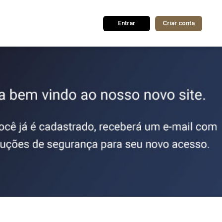
Entrar
Criar conta
dos
Cidade
 de valor
até
R$
Pesquisar