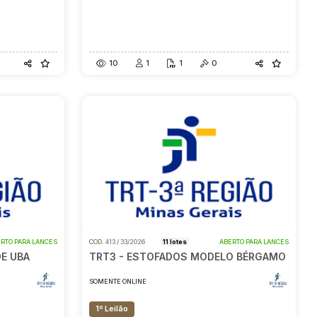
10
1
1
0
RTO PARA LANCES
COD.
413 / 33/2026
11 lotes
ABERTO PARA LANCES
E UBA
TRT3 - ESTOFADOS MODELO BÉRGAMO
SOMENTE ONLINE
1º Leilão