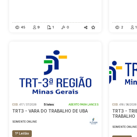
45
9
1
0
2
1
COD.
417 / 37/2026
5 lotes
ABERTO PARA LANCES
COD.
416 / 36/202
TRT3 - VARA DO TRABALHO DE UBA
TRT3 - TR
TRABALHO
SOMENTE ONLINE
SOMENTE ONLIN
1º Leilão