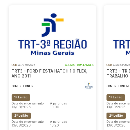
COD.
437 / 56/2026
ABERTO PARA LANCES
COD.
433 / 53/202
TRT3 - FORD FIESTA HATCH 1.0 FLEX,
TRT3 - TR
ANO 2011
TRABALHO
SOMENTE ONLINE
SOMENTE ONLIN
1º Leilão
1º Leilão
Data do encerramento
A partir das
Data do encerr
13/08/2026
10:00
13/08/2026
2º Leilão
2º Leilão
Data do encerramento
A partir das
Data do encerr
13/08/2026
10:20
13/08/2026