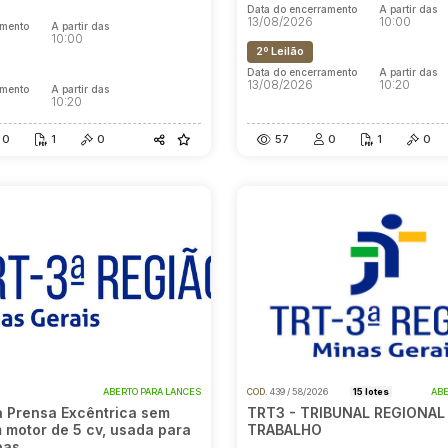
Data do encerramento
A partir das
13/08/2026
10:00
amento
A partir das
10:00
2º Leilão
Data do encerramento
A partir das
13/08/2026
10:20
amento
A partir das
10:20
0
1
0
57
0
1
0
ABERTO PARA LANCES
COD.
439 / 58/2026
15 lotes
ABE
 Prensa Excêntrica sem
TRT3 - TRIBUNAL REGIONAL
 motor de 5 cv, usada para
TRABALHO
pas.