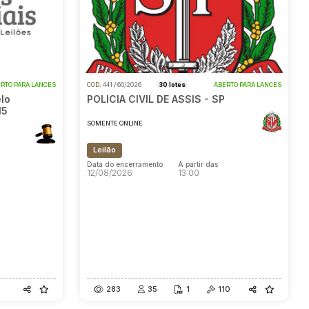
RTO PARA LANCES
COD.
441 / 60/2026
30 lotes
ABERTO PARA LANCES
lo
POLICIA CIVIL DE ASSIS - SP
15
SOMENTE ONLINE
Leilão
Data do encerramento
A partir das
12/08/2026
13:00
Data do encerramento
A partir das
12/08/2026
13:00
283
35
1
110