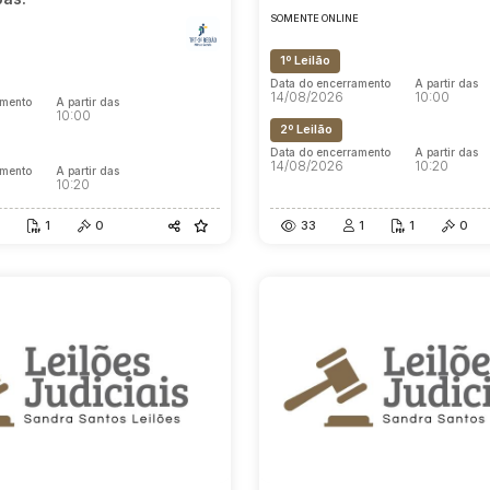
SOMENTE ONLINE
E
1º Leilão
Data do encerramento
A partir das
14/08/2026
10:00
amento
A partir das
10:00
2º Leilão
Data do encerramento
A partir das
14/08/2026
10:20
amento
A partir das
10:20
1
0
33
1
1
0