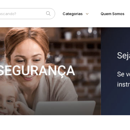
Categorias
Quem Somos
Animais
Home
Subcategoria
Esta
Bovinos
Eventos
Imóveis
Fale Conosco
Terreno
Faixa
Veículos
Carros
Judiciais
Extrajudiciais
R$
Motos
Reboque