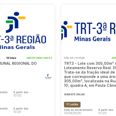
6
10 lotes
ABERTO PARA LANCES
COD.
431 / 51/2026
ABE
IBUNAL REGIONAL DO
TRT3 - Lote com 305,00m² 
Loteamento Reserva Real. 
Trata-se da fração ideal de
que corresponde a uma áre
E
305,00m², localizada na Ru
10, quadra A, em Paula Cân
amento
A partir das
SOMENTE ONLINE
10:00
1º Leilão
amento
A partir das
Data do encerramento
A partir das
10:20
13/08/2026
10:00