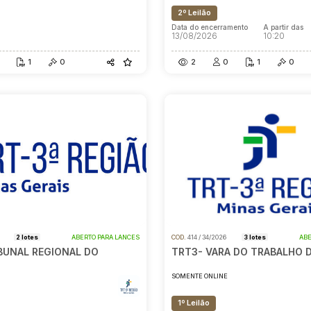
2º Leilão
Data do encerramento
A partir das
13/08/2026
10:20
1
0
2
0
1
0
6
2 lotes
ABERTO PARA LANCES
COD.
414 / 34/2026
3 lotes
ABE
IBUNAL REGIONAL DO
TRT3- VARA DO TRABALHO D
SOMENTE ONLINE
E
1º Leilão