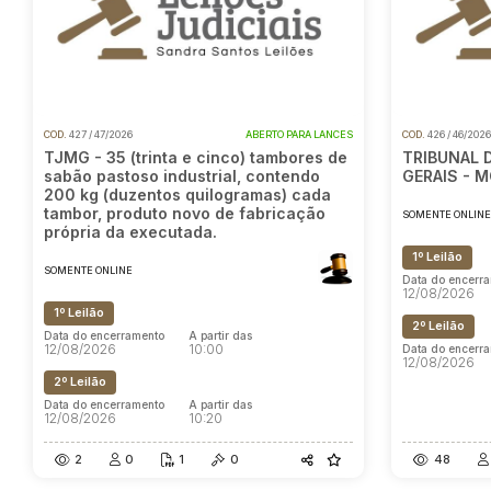
COD.
427 / 47/2026
ABERTO PARA LANCES
COD.
426 / 46/202
TJMG - 35 (trinta e cinco) tambores de
TRIBUNAL 
sabão pastoso industrial, contendo
GERAIS - 
200 kg (duzentos quilogramas) cada
tambor, produto novo de fabricação
SOMENTE ONLIN
própria da executada.
1º Leilão
SOMENTE ONLINE
Data do encerr
12/08/2026
1º Leilão
2º Leilão
Data do encerramento
A partir das
12/08/2026
10:00
Data do encerr
12/08/2026
2º Leilão
Data do encerramento
A partir das
12/08/2026
10:20
2
0
1
0
48