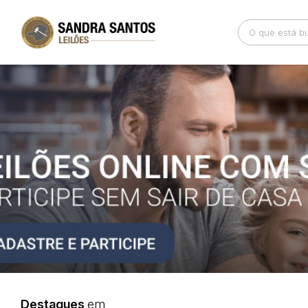
Busca por palavra-chave
Categoria
Bairro
Comitente
Destaques
em