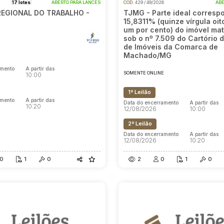
6
17 lotes
ABERTO PARA LANCES
COD.
429 / 49/2026
ABE
REGIONAL DO TRABALHO -
TJMG - Parte ideal corresp
15,8311% (quinze vírgula oit
um por cento) do imóvel mat
sob o nº 7.509 do Cartório d
E
de Imóveis da Comarca de
Machado/MG
amento
A partir das
SOMENTE ONLINE
10:00
1º Leilão
amento
A partir das
Data do encerramento
A partir das
10:20
12/08/2026
10:00
2º Leilão
Data do encerramento
A partir das
12/08/2026
10:20
0
1
0
2
0
1
0