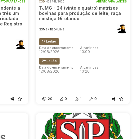
RTO PARA LANCES
COD.
428 / 48/2026
ABERTO PARA LANCES
ondente a
TJMG - 24 (vinte e quatro) matrizes
o três um
bovinas para produção de leite, raça
riculado
mestiça Girolando.
e Registro
SOMENTE ONLINE
1º Leilão
Data do encerramento
A partir das
12/08/2026
10:00
2º Leilão
Data do encerramento
A partir das
12/08/2026
10:20
20
0
1
0