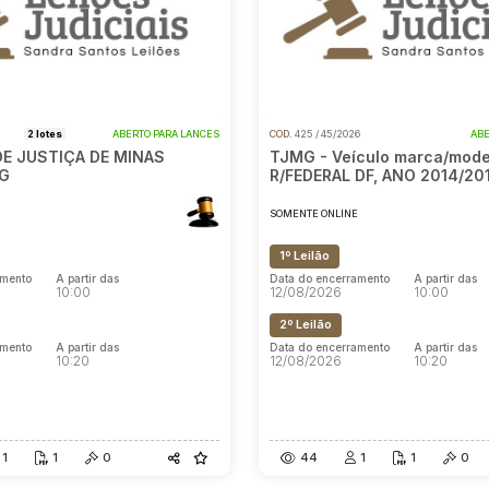
6
2 lotes
ABERTO PARA LANCES
COD.
425 / 45/2026
ABE
DE JUSTIÇA DE MINAS
TJMG - Veículo marca/mode
MG
R/FEDERAL DF, ANO 2014/20
E
SOMENTE ONLINE
1º Leilão
amento
A partir das
Data do encerramento
A partir das
10:00
12/08/2026
10:00
2º Leilão
amento
A partir das
Data do encerramento
A partir das
10:20
12/08/2026
10:20
1
1
0
44
1
1
0