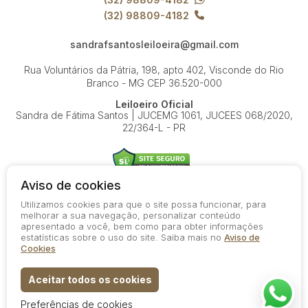
(32) 98809-4182
sandrafsantosleiloeira@gmail.com
Rua Voluntários da Pátria, 198, apto 402, Visconde do Rio
Branco - MG
CEP 36.520-000
Leiloeiro Oficial
Sandra de Fátima Santos | JUCEMG 1061, JUCEES 068/2020,
22/364-L - PR
Aviso de cookies
Utilizamos cookies para que o site possa funcionar, para
© 2026-present - Todos os direitos reservados
melhorar a sua navegação, personalizar conteúdo
apresentado a você, bem como para obter informações
Política de Privacidade
estatísticas sobre o uso do site. Saiba mais no
Aviso de
Aviso de Cookies
Cookies
Termos de Uso
Aceitar todos os cookies
Preferências de cookies