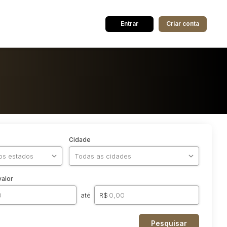
Entrar
Criar conta
Cidade
valor
até
R$
Pesquisar