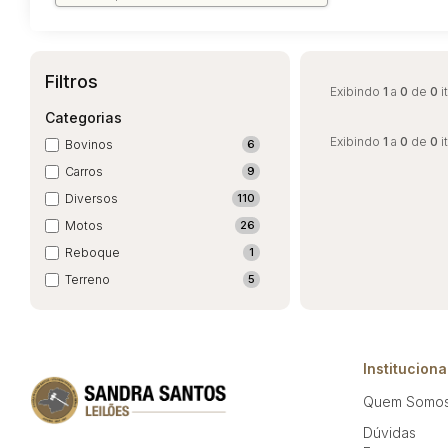
Filtros
Exibindo
1
a
0
de
0
i
Categorias
Exibindo
1
a
0
de
0
i
Bovinos
6
Carros
9
Diversos
110
Motos
26
Reboque
1
Terreno
5
Instituciona
Quem Somo
Dúvidas