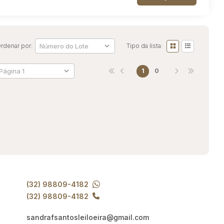
rdenar por:
Tipo da lista:
1
0
(32) 98809-4182
(32) 98809-4182
sandrafsantosleiloeira@gmail.com