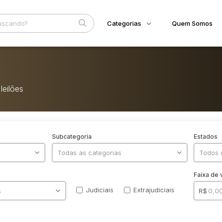
Categorias
Quem Somos
Animais
Home
Bovinos
Eventos
Imóveis
leilões
Fale Conosco
Terreno
Veículos
Carros
Motos
Reboque
Subcategoria
Estados
Faixa de 
Judiciais
Extrajudiciais
R$