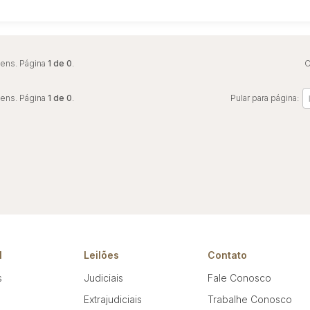
tens. Página
1 de 0
.
O
tens. Página
1 de 0
.
Pular para página:
l
Leilões
Contato
s
Judiciais
Fale Conosco
Extrajudiciais
Trabalhe Conosco