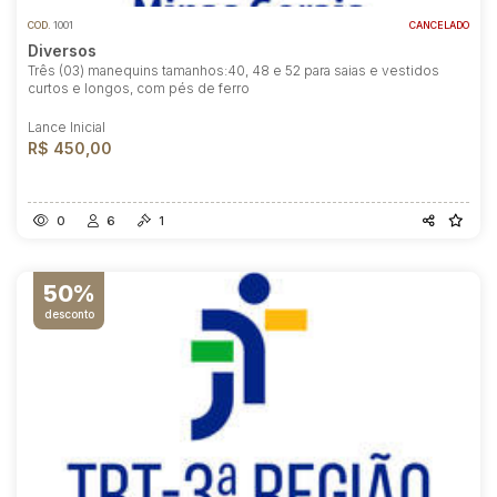
COD.
1001
CANCELADO
Diversos
Três (03) manequins tamanhos:40, 48 e 52 para saias e vestidos
curtos e longos, com pés de ferro
Lance Inicial
R$ 450,00
0
6
1
50%
desconto