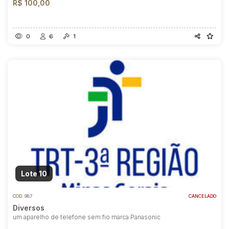
R$ 100,00
0
6
1
Lote 10
COD.
987
CANCELADO
Diversos
um aparelho de telefone sem fio marca Panasonic