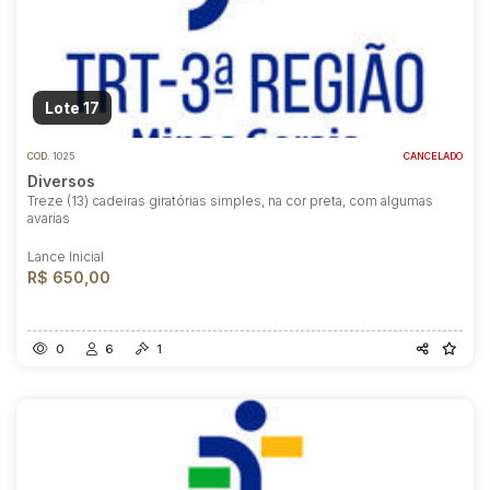
Lote 17
COD.
1025
CANCELADO
Diversos
Treze (13) cadeiras giratórias simples, na cor preta, com algumas
avarias
Lance Inicial
R$ 650,00
0
6
1