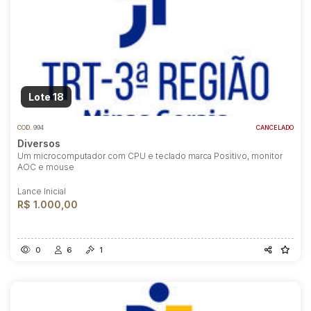
Lote 18
COD.
994
CANCELADO
Diversos
Um microcomputador com CPU e teclado marca Positivo, monitor
AOC e mouse
Lance Inicial
R$ 1.000,00
0
6
1