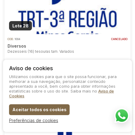
Lote 28
COD.
1004
CANCELADO
Diversos
Dezesseis (16) tesouras tam. Variados
Lance Inicial
R$ 640,00
Aviso de cookies
Utilizamos cookies para que o site possa funcionar, para
melhorar a sua navegação, personalizar conteúdo
apresentado a você, bem como para obter informações
0
6
0
estatísticas sobre o uso do site. Saiba mais no
Aviso de
Cookies
Aceitar todos os cookies
Preferências de cookies