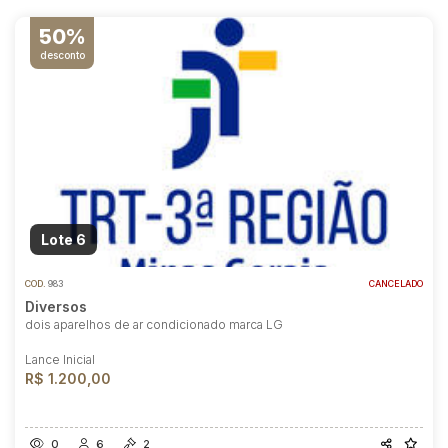
50%
desconto
Lote 6
COD.
983
CANCELADO
Diversos
dois aparelhos de ar condicionado marca LG
Lance Inicial
R$ 1.200,00
0
6
2