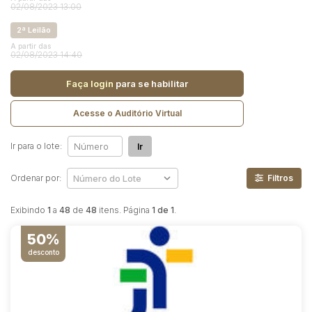
Reboque
02/08/2023 13:00
2ª Leilão
Pesquisar
A partir das
02/08/2023 14:40
Faça login
para se habilitar
Acesse o Auditório Virtual
Ir para o lote:
Ir
Ordenar por:
Filtros
Exibindo
1
a
48
de
48
itens. Página
1 de 1
.
50%
desconto