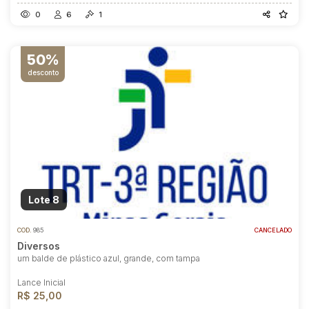
0
6
1
50%
desconto
Lote 8
COD.
985
CANCELADO
Diversos
um balde de plástico azul, grande, com tampa
Lance Inicial
R$ 25,00