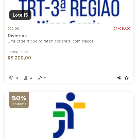
Lote 15
COD.
992
CANCELADO
Diversos
Uma cadeira tipo “diretor” cor preta, com braços
Lance Inicial
R$ 200,00
0
6
2
50%
desconto