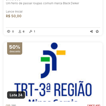
Um ferro de passar roupas comum marca Black Deker
Lance Inicial
R$ 50,00
0
6
1
50%
desconto
Lote 24
COD.
1000
CANCELADO