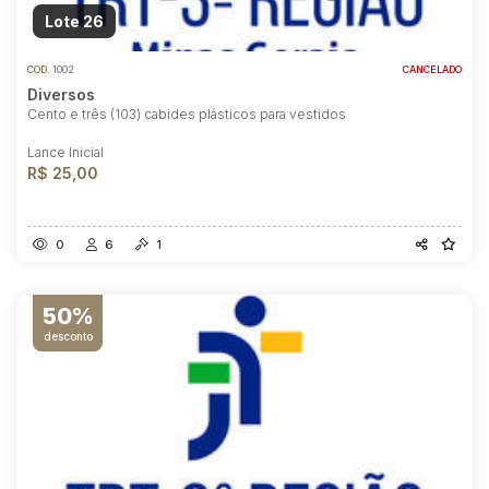
Lote 26
COD.
1002
CANCELADO
Diversos
Cento e três (103) cabides plásticos para vestidos
Lance Inicial
R$ 25,00
0
6
1
50%
desconto