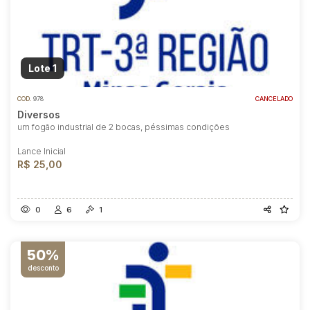
Lote 1
COD.
978
CANCELADO
Diversos
um fogão industrial de 2 bocas, péssimas condições
Lance Inicial
R$ 25,00
0
6
1
50%
desconto