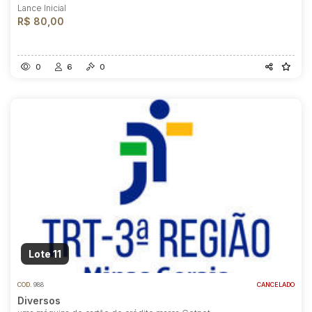
Lance Inicial
R$ 80,00
0
6
0
Lote 11
COD.
988
CANCELADO
Diversos