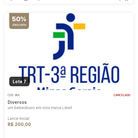
50%
desconto
Lote 7
COD.
984
CANCELADO
Diversos
um bebedouro em inox marca Libell
Lance Inicial
R$ 200,00