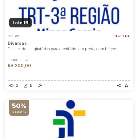
Lote 16
COD.
993
CANCELADO
Diversos
Duas cadeiras giratórias para escritório, cor preta, com braços
Lance Inicial
R$ 200,00
0
6
1
50%
desconto