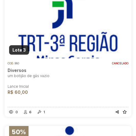
Lote 3
COD.
980
CANCELADO
Diversos
um botijão de gás vazio
Lance Inicial
R$ 60,00
0
6
1
50%