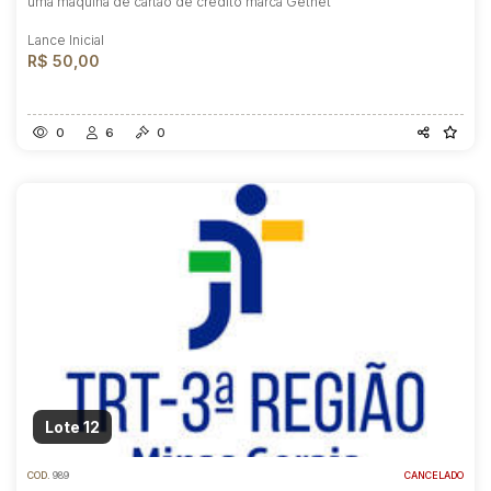
uma máquina de cartão de crédito marca Getnet
Lance Inicial
R$ 50,00
0
6
0
Lote 12
COD.
989
CANCELADO