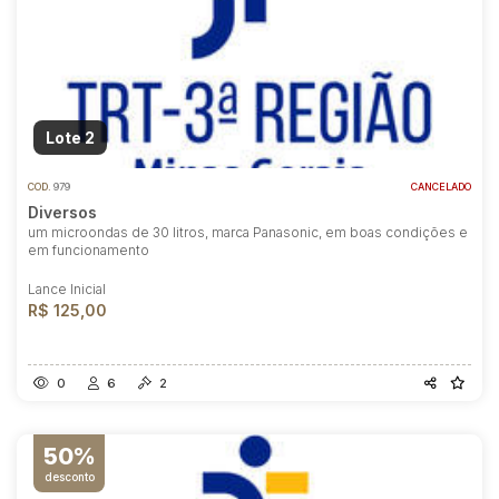
Lote 2
COD.
979
CANCELADO
Diversos
um microondas de 30 litros, marca Panasonic, em boas condições e
em funcionamento
Lance Inicial
R$ 125,00
0
6
2
50%
desconto