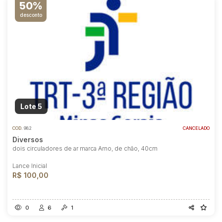
50%
desconto
Lote 5
COD.
982
CANCELADO
Diversos
dois circuladores de ar marca Arno, de chão, 40cm
Lance Inicial
R$ 100,00
0
6
1