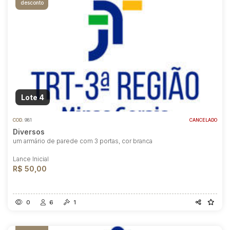
desconto
Lote 4
COD.
981
CANCELADO
Diversos
um armário de parede com 3 portas, cor branca
Lance Inicial
R$ 50,00
0
6
1