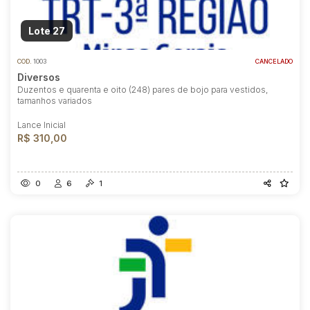
Lote 27
COD.
1003
CANCELADO
Diversos
Duzentos e quarenta e oito (248) pares de bojo para vestidos,
tamanhos variados
Lance Inicial
R$ 310,00
0
6
1