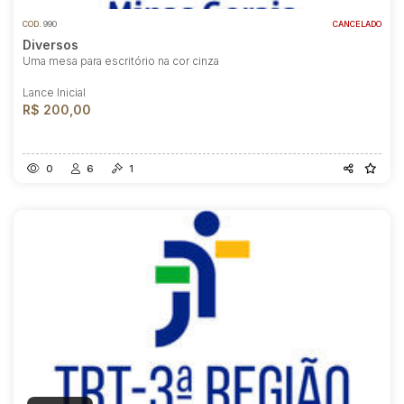
COD.
990
CANCELADO
Diversos
Uma mesa para escritório na cor cinza
Lance Inicial
R$ 200,00
0
6
1
Habilite-se para efetuar lances ou
propostas