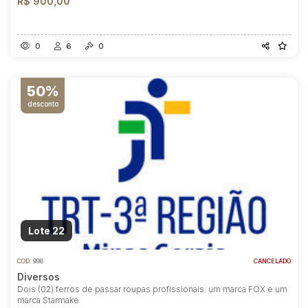
R$ 900,00
0
6
0
50%
desconto
Lote 22
COD.
998
CANCELADO
Diversos
Dois (02) ferros de passar roupas profissionais: um marca FOX e um
marca Starmake