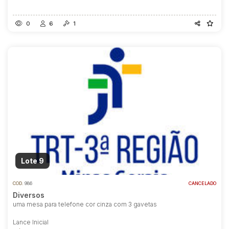
0
6
1
Lote 9
COD.
986
CANCELADO
Diversos
uma mesa para telefone cor cinza com 3 gavetas
Lance Inicial