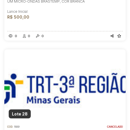
UM MICRO-ONDAS BRASTEMP, COR BRANCA
Lance Inicial
R$ 500,00
0
0
0
Lote 28
COD.
1889
CANCELADO