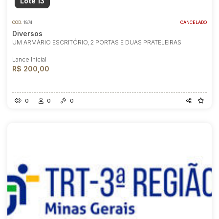
Lote 13
COD.
1874
CANCELADO
Diversos
UM ARMÁRIO ESCRITÓRIO, 2 PORTAS E DUAS PRATELEIRAS
Lance Inicial
R$ 200,00
0
0
0
Habilite-se para efetuar lances ou
propostas