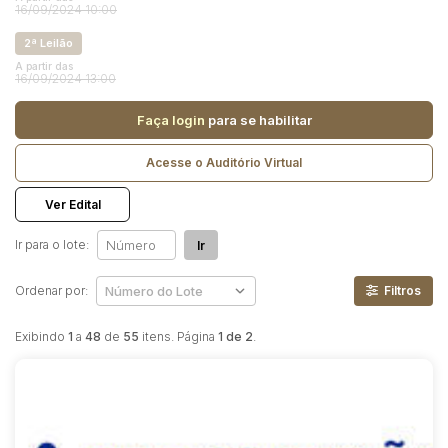
Reboque
16/09/2024 10:00
2ª Leilão
Pesquisar
A partir das
16/09/2024 13:00
Faça login
para se habilitar
Acesse o Auditório Virtual
Ver Edital
Ir para o lote:
Ir
Ordenar por:
Filtros
Exibindo
1
a
48
de
55
itens. Página
1 de 2
.