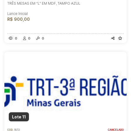
TRÊS MESAS EM “L” EM MDF, TAMPO AZUL
Lance Inicial
R$ 900,00
0
0
0
Lote 11
COD.
1872
CANCELADO