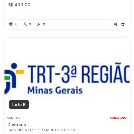
R$ 400,00
0
0
0
Lote 9
COD.
1870
CANCELADO
Diversos
UMA MESA EM “L” EM MDF COR CINZA