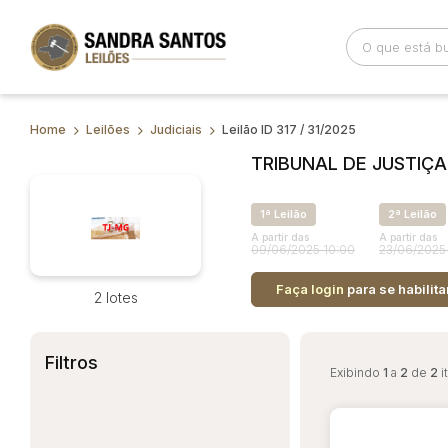
Home
Leilões
Judiciais
Leilão ID 317 / 31/2025
Busca por palavra-chave
Categoria
TRIBUNAL DE JUSTIÇA
Bairro
Comitente
1ª Leilão
2ª Leilão
A partir das
A partir das
09/06/2025 10:00
23/06/2025
Faça login
para se habilita
2 lotes
Filtros
Exibindo
1
a
2
de
2
i
Habilite-se para efetu