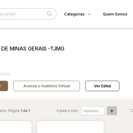
Categorias
Quem Somos
Animais
Home
Subcategoria
Esta
Bovinos
Eventos
 DE MINAS GERAIS -TJMG
Imóveis
Fale Conosco
Terreno
Faixa
Veículos
Carros
Judiciais
Extrajudiciais
R$
 10:00
Motos
Reboque
r
Acesse o Auditório Virtual
Ver Edital
tens. Página
1 de 1
.
Ir para o lote:
O
Ir
ar lances ou propostas