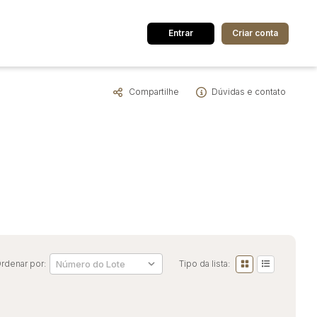
Entrar
Criar conta
Compartilhe
Dúvidas e contato
dos
Cidade
 de valor
até
R$
Pesquisar
rdenar por:
Tipo da lista: