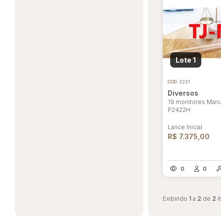
Lote 1
COD.
2221
Diversos
19 monitores Marc
P2422H
Lance Inicial
R$ 7.375,00
0
0
Exibindo
1
a
2
de
2
i