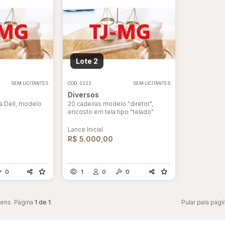
Lote 2
SEM LICITANTES
COD.
2222
SEM LICITANTES
Diversos
a Dell, modelo
20 cadeiras modelo "diretor",
encosto em tela tipo "telado"
Lance Inicial
R$ 5.000,00
0
1
0
0
tens. Página
1 de 1
.
Pular para pági