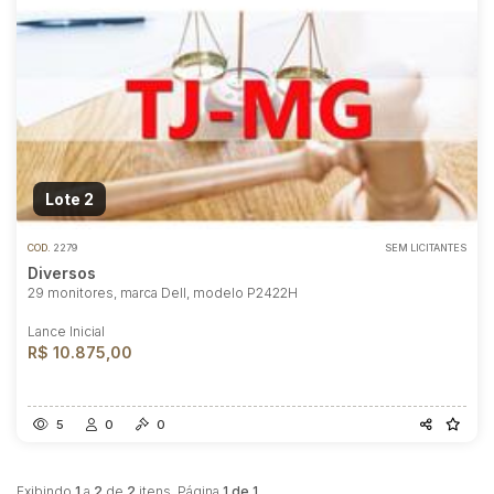
Habilite-se para efetuar lances ou
propostas
Lote 2
COD.
2279
SEM LICITANTES
Diversos
29 monitores, marca Dell, modelo P2422H
Lance Inicial
R$ 10.875,00
5
0
0
Exibindo
1
a
2
de
2
itens. Página
1 de 1
.