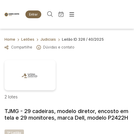
Entrar
Criar conta
Entrar
Site
Busca por palavra-chave
Home
Leilões
Judiciais
Leilão ID 326 / 40/2025
Agenda
Home
Compartilhe
Dúvidas e contato
Quem Somos
Quem Somos
Categoria
Subcategoria
Eventos
Contato
Fale Conosco
Busca por categoria
Estados
Cidade
Animais
Bovinos
Imóveis
2 lotes
Bairro
Comitente
Terreno
Veículos
TJMG - 29 cadeiras, modelo diretor, encosto em
Carros
Judiciais
Extrajudiciais
tela e 29 monitores, marca Dell, modelo P2422H
Faixa de valor
Motos
R$
R$
até
1ª Leilão