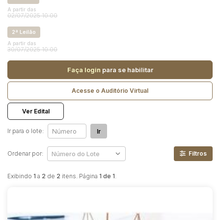
Reboque
A partir das
02/07/2025 10:00
Pesquisar
2ª Leilão
A partir das
30/07/2025 10:00
Faça login
para se habilitar
Acesse o Auditório Virtual
Ver Edital
Ir para o lote:
Ir
Ordenar por:
Filtros
Exibindo
1
a
2
de
2
itens. Página
1 de 1
.