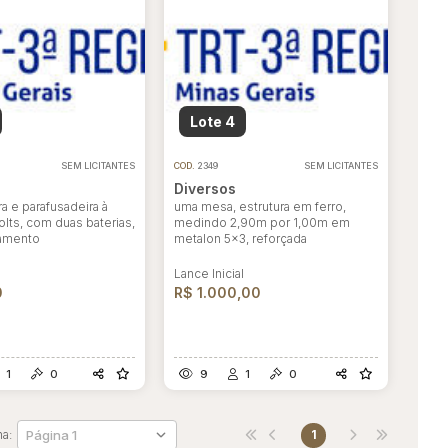
Lote 4
SEM LICITANTES
COD.
2349
SEM LICITANTES
Diversos
a e parafusadeira à
uma mesa, estrutura em ferro,
olts, com duas baterias,
medindo 2,90m por 1,00m em
amento
metalon 5x3, reforçada
l
Lance Inicial
0
R$ 1.000,00
1
0
9
1
0
na:
1