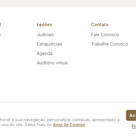
l
Leilões
Contato
s
Judiciais
Fale Conosco
Extrajudiciais
Trabalhe Conosco
Agenda
Auditório virtual
Ace
elhorar a sua navegação, personalizar conteúdo apresentado a
 uso do site. Saiba mais no
Aviso de Cookies
P
Política de Privacidade
Aviso de Cookies
Termos d