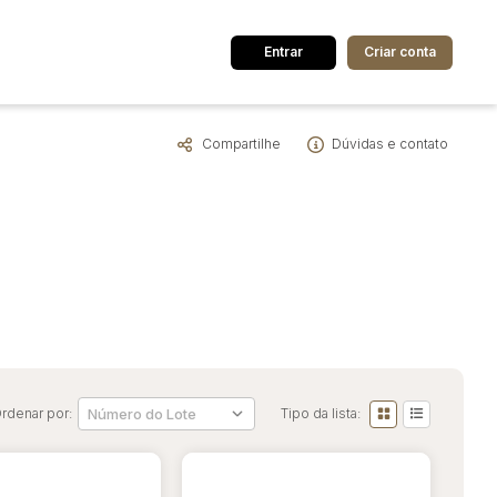
Entrar
Criar conta
Compartilhe
Dúvidas e contato
dos
Cidade
 de valor
até
R$
Pesquisar
rdenar por:
Tipo da lista: