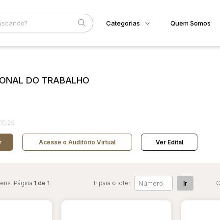
Categorias
Quem Somos
Animais
Home
Subcategoria
Esta
Bovinos
Eventos
GIONAL DO TRABALHO
Imóveis
Fale Conosco
Terreno
Faixa
Veículos
Carros
Judiciais
Extrajudiciais
R$
10:20
Motos
Reboque
r
Acesse o Auditório Virtual
Ver Edital
tens. Página
1 de 1
.
Ir para o lote:
O
Ir