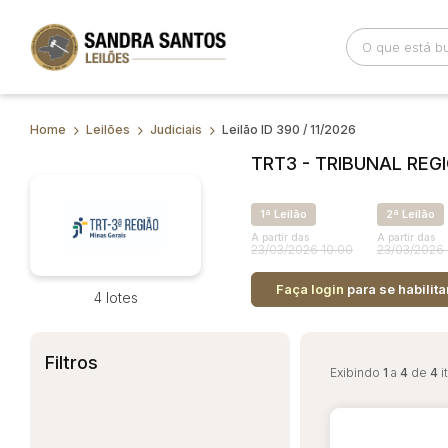
Home
Leilões
Judiciais
Leilão ID 390 / 11/2026
Busca por palavra-chave
Categoria
TRT3 - TRIBUNAL RE
Bairro
Comitente
1ª Leilão
2ª Leilão
A partir das
A partir das
23/03/2026 10:00
23/03/2026 
Faça login
para se habilita
4 lotes
Filtros
Exibindo
1
a
4
de
4
i