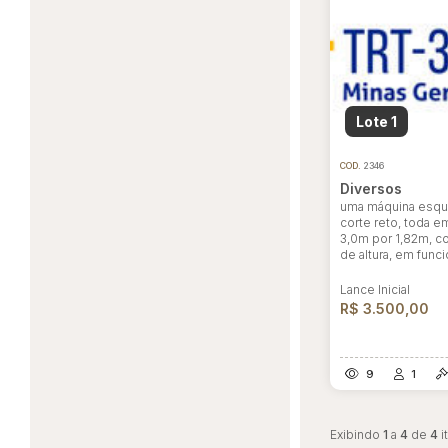
Habilite-se para efetu
Lote 1
COD.
2346
Diversos
uma máquina esqua
corte reto, toda e
3,0m por 1,82m, 
de altura, em fun
Lance Inicial
R$ 3.500,00
9
1
Exibindo
1
a
4
de
4
i