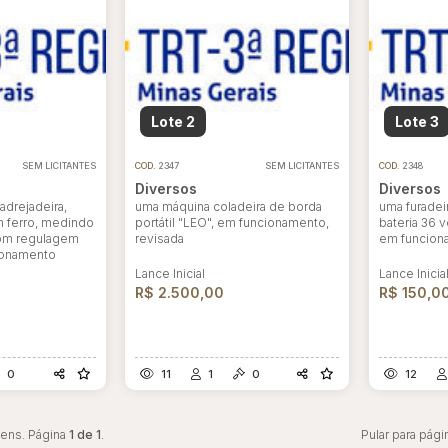
ar lances ou propostas
Lote 2
Lote 3
SEM LICITANTES
COD.
2347
SEM LICITANTES
COD.
2348
Diversos
Diversos
drejadeira,
uma máquina coladeira de borda
uma furadeir
m ferro, medindo
portátil "LEO", em funcionamento,
bateria 36 v
com regulagem
revisada
em funcion
cionamento
Lance Inicial
Lance Inicia
R$ 2.500,00
R$ 150,0
0
11
1
0
12
tens. Página
1 de 1
.
Pular para pági