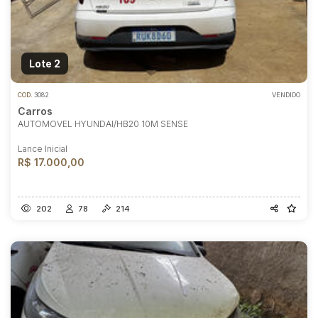
Lote 2
COD.
3082
VENDIDO
Carros
AUTOMOVEL HYUNDAI/HB20 10M SENSE
Lance Inicial
R$ 17.000,00
202
78
214