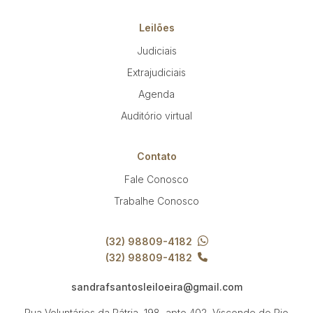
Leilões
Judiciais
Extrajudiciais
Agenda
Auditório virtual
Contato
Fale Conosco
Trabalhe Conosco
(32) 98809-4182
(32) 98809-4182
sandrafsantosleiloeira@gmail.com
Rua Voluntários da Pátria, 198, apto 402, Visconde do Rio