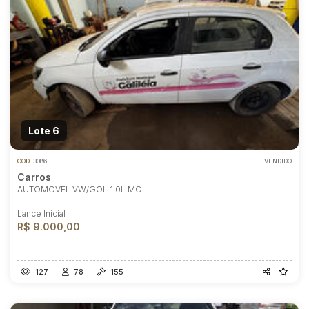
Lote 6
COD.
3086
VENDIDO
Carros
AUTOMOVEL VW/GOL 1.0L MC
Lance Inicial
R$ 9.000,00
127
78
155