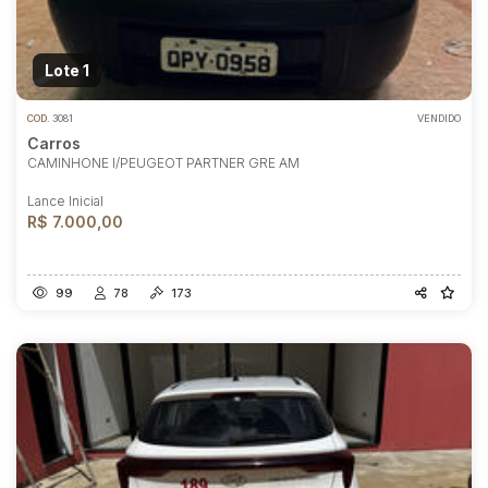
Lote 1
COD.
3081
VENDIDO
Carros
CAMINHONE I/PEUGEOT PARTNER GRE AM
Lance Inicial
R$ 7.000,00
99
78
173