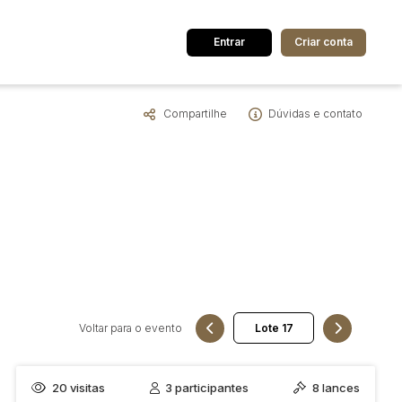
Entrar
Criar conta
Compartilhe
Dúvidas e contato
dos
Cidade
 de valor
até
R$
Pesquisar
Voltar para o evento
20
visitas
3
participantes
8
lances