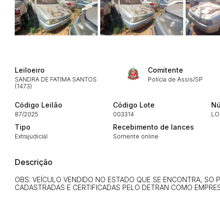
Habilite-se para efetu
Leiloeiro
Comitente
SANDRA DE FATIMA SANTOS
Polícia de Assis/SP
(1473)
Envie sua Proposta
Código Leilão
Código Lote
Nú
87/2025
003314
LO
Tipo
Recebimento de lances
Extrajudicial
Somente online
Descrição
OBS: VEÍCULO VENDIDO NO ESTADO QUE SE ENCONTRA, SO 
CADASTRADAS E CERTIFICADAS PELO DETRAN COMO EMPRE