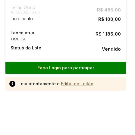
Leilão Único
R$ 485,00
16/12/2025 10:00
Incremento
R$ 100,00
Lance atual
R$ 1.185,00
XIMBICA
Status do Lote
Vendido
Faça Login
para participar
Leia atentamente o
Edital de Leilão