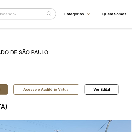
Categorias
Quem Somos
Animais
Home
Subcategoria
Esta
Bovinos
Eventos
Imóveis
TADO DE SÃO PAULO
Fale Conosco
Terreno
Faixa
Veículos
Carros
Judiciais
Extrajudiciais
R$
Motos
Reboque
r
Acesse o Auditório Virtual
Ver Edital
A)