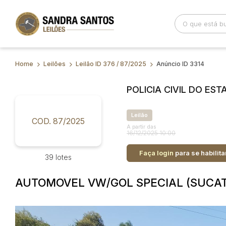
Home
Leilões
Leilão ID 376 / 87/2025
Anúncio ID 3314
Busca por palavra-chave
Categoria
POLICIA CIVIL DO ES
Bairro
Comitente
Leilão
COD. 87/2025
A partir das
16/12/2025 10:00
Faça login
para se habilita
39 lotes
AUTOMOVEL VW/GOL SPECIAL (SUCAT