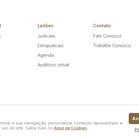
l
Leilões
Contato
s
Judiciais
Fale Conosco
Extrajudiciais
Trabalhe Conosco
Agenda
Auditório virtual
Ace
elhorar a sua navegação, personalizar conteúdo apresentado a
 uso do site. Saiba mais no
Aviso de Cookies
P
Política de Privacidade
Aviso de Cookies
Termos d