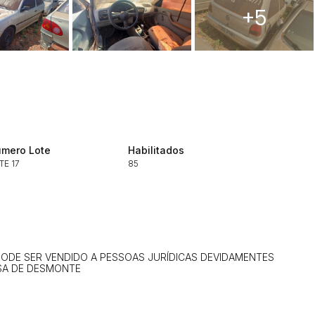
ar lances ou propostas
+5
Histórico de Propostas
(Art. 895,
mero Lote
Habilitados
Data
Usuário
TE 17
85
Clique aqui para fazer login
14/04/2025 18:43:11
TIAGOFELIPE
14/04/2025 18:43:11
TIAGOFELIPE
14/04/2025 18:43:11
TIAGOFELIPE
PODE SER VENDIDO A PESSOAS JURÍDICAS DEVIDAMENTES
SA DE DESMONTE