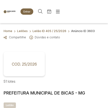
Entrar
Criar conta
Entrar
Site
Busca por palavra-chave
Home
Leilões
Leilão ID 405 / 25/2026
Anúncio ID 3603
Agenda
Home
Compartilhe
Dúvidas e contato
Quem Somos
Quem Somos
Categoria
Subcategoria
Eventos
Contato
Fale Conosco
Busca por categoria
Estados
Cidade
COD. 25/2026
Animais
Bovinos
Imóveis
Bairro
Comitente
51 lotes
Terreno
Veículos
PREFEITURA MUNICIPAL DE BICAS - MG
Carros
Judiciais
Extrajudiciais
Faixa de valor
Motos
Leilão
R$
R$
até