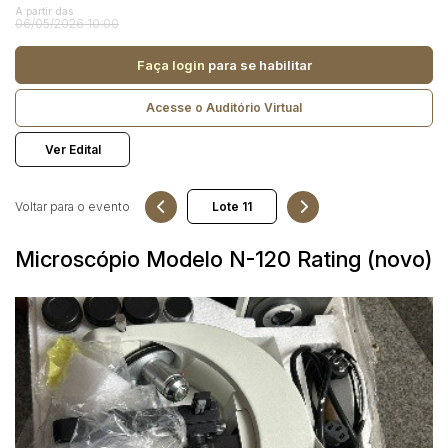
Reboque
A partir das
06/05/2026 10:00
Pesquisar
Faça login
para se habilitar
Acesse o Auditório Virtual
Ver Edital
Voltar para o evento
Microscópio Modelo N-120 Rating (novo)