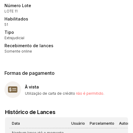
14/04/2025 18:43:11
TIAGOFELIPE
R$ 1,00
Número Lote
LOTE 11
Habilitados
51
Tipo
Extrajudicial
Recebimento de lances
Somente online
Formas de pagamento
À vista
Utilização de carta de crédito
não é permitido
.
Histórico de Lances
Data
Usuário
Parcelamento
Automá
Nenhum lance até o momento