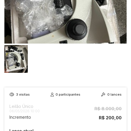
3
visitas
0
participantes
0
lances
Leilão Único
R$ 8.000,00
06/05/2026 10:00
Incremento
R$ 200,00
Lance atual