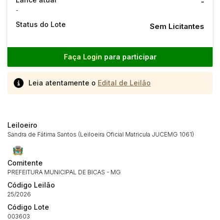
-
-
Status do Lote
Sem Licitantes
Faça Login
para participar
Leia atentamente o
Edital de Leilão
Leiloeiro
Sandra de Fátima Santos (Leiloeira Oficial Matricula JUCEMG 1061)
Habilite-se para efetuar lances ou
Histórico de Propostas
propostas
Comitente
Envie sua Proposta
PREFEITURA MUNICIPAL DE BICAS - MG
(Art. 895, CPC)
Data
Usuário
Valor
Código Leilão
14/04/2025 18:43:11
TIAGOFELIPE
R$ 1,00
25/2026
Clique aqui para fazer login
Código Lote
14/04/2025 18:43:11
TIAGOFELIPE
R$ 1,00
003603