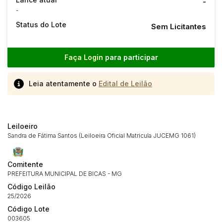
-
-
Status do Lote
Sem Licitantes
Faça Login
para participar
Leia atentamente o
Edital de Leilão
Leiloeiro
Sandra de Fátima Santos (Leiloeira Oficial Matricula JUCEMG 1061)
Habilite-se para efetuar lances ou
Histórico de Propostas
propostas
Comitente
Envie sua Proposta
PREFEITURA MUNICIPAL DE BICAS - MG
(Art. 895, CPC)
Data
Usuário
Valor
Código Leilão
14/04/2025 18:43:11
TIAGOFELIPE
R$ 1,00
25/2026
Clique aqui para fazer login
Código Lote
14/04/2025 18:43:11
TIAGOFELIPE
R$ 1,00
003605