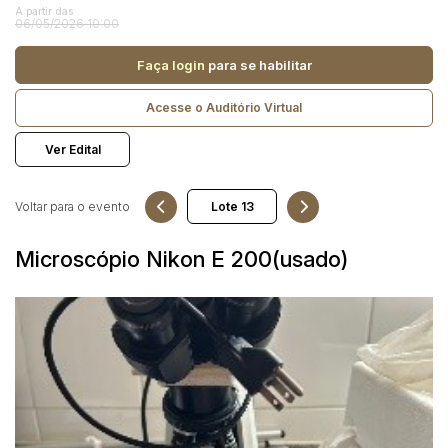
Reboque
A partir das
06/05/2026 10:00
Pesquisar
Faça login
para se habilitar
Acesse o Auditório Virtual
Ver Edital
Voltar para o evento
Microscópio Nikon E 200(usado)