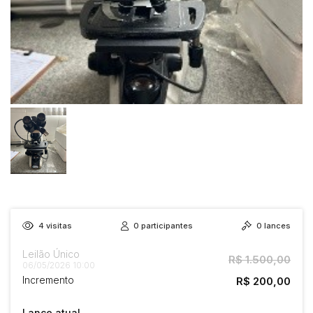
4
visitas
0
participantes
0
lances
Leilão Único
R$ 1.500,00
06/05/2026 10:00
Incremento
R$ 200,00
Lance atual