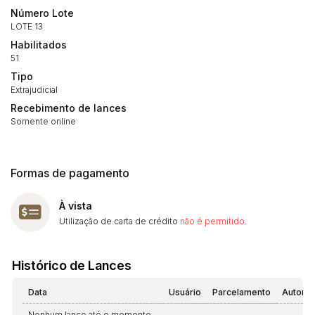
14/04/2025 18:43:11
TIAGOFELIPE
R$ 1,00
Número Lote
LOTE 13
Habilitados
51
Tipo
Extrajudicial
Recebimento de lances
Somente online
Formas de pagamento
À vista
Utilização de carta de crédito
não é permitido
.
Histórico de Lances
Data
Usuário
Parcelamento
Automá
Nenhum lance até o momento