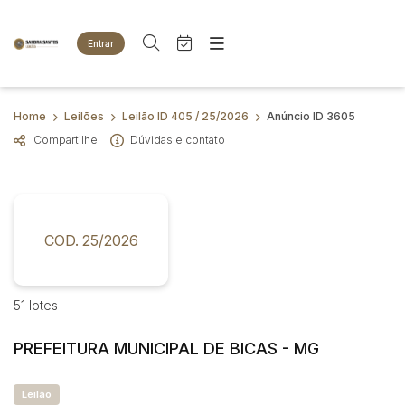
Entrar
Criar conta
Entrar
Site
Busca por palavra-chave
Home
Leilões
Leilão ID 405 / 25/2026
Anúncio ID 3605
Agenda
Home
Compartilhe
Dúvidas e contato
Quem Somos
Quem Somos
Categoria
Subcategoria
Eventos
Contato
Fale Conosco
Busca por categoria
Estados
Cidade
COD. 25/2026
Animais
Bovinos
Imóveis
Bairro
Comitente
51 lotes
Terreno
Veículos
PREFEITURA MUNICIPAL DE BICAS - MG
Carros
Judiciais
Extrajudiciais
Faixa de valor
Motos
Leilão
R$
R$
até