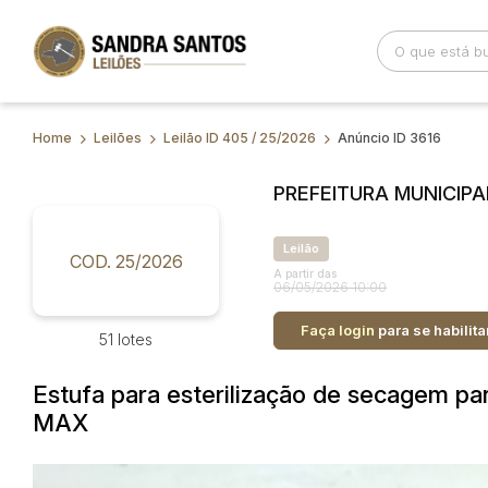
Home
Leilões
Leilão ID 405 / 25/2026
Anúncio ID 3616
Busca por palavra-chave
Categoria
PREFEITURA MUNICIPA
Bairro
Comitente
Leilão
COD. 25/2026
A partir das
06/05/2026 10:00
Faça login
para se habilita
51 lotes
Estufa para esterilização de secagem p
MAX