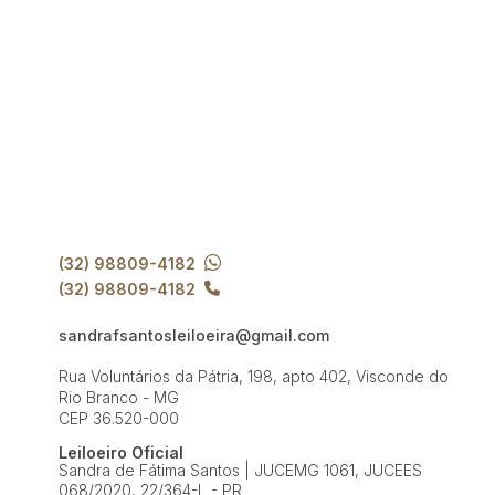
(32) 98809-4182
(32) 98809-4182
sandrafsantosleiloeira@gmail.com
Rua Voluntários da Pátria, 198, apto 402, Visconde do
Rio Branco - MG
CEP 36.520-000
Leiloeiro Oficial
Sandra de Fátima Santos | JUCEMG 1061, JUCEES
068/2020, 22/364-L - PR