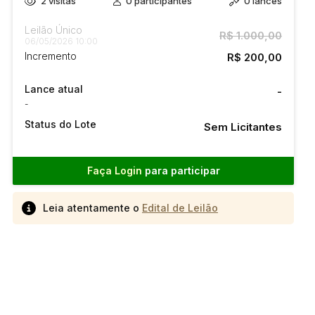
2
visitas
0
participantes
0
lances
Leilão Único
R$ 1.000,00
06/05/2026 10:00
Incremento
R$ 200,00
Lance atual
-
-
Status do Lote
Sem Licitantes
Faça Login
para participar
Leia atentamente o
Edital de Leilão