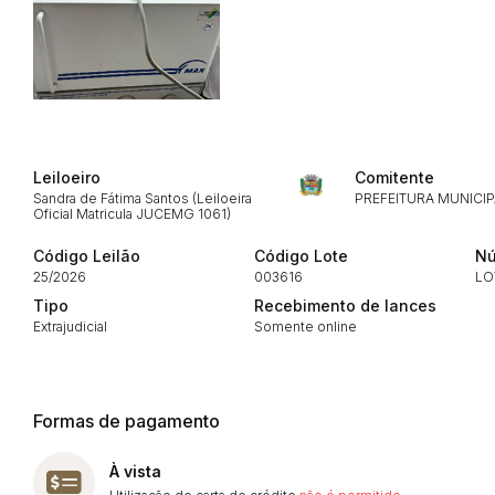
Envie sua Proposta
Leiloeiro
Comitente
Sandra de Fátima Santos (Leiloeira
PREFEITURA MUNICIP
Oficial Matricula JUCEMG 1061)
Código Leilão
Código Lote
Nú
25/2026
003616
LO
Tipo
Recebimento de lances
Extrajudicial
Somente online
Formas de pagamento
À vista