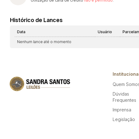
Utilização de carta de crédito
não é permitido
.
Histórico de Lances
Data
Usuário
Parcela
Nenhum lance até o momento
Instituciona
Quem Somo
Dúvidas
Frequentes
Imprensa
Legislação