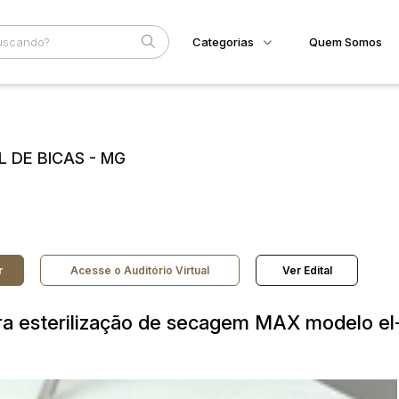
Categorias
Quem Somos
Animais
Home
Subcategoria
Esta
Bovinos
Eventos
Imóveis
L DE BICAS - MG
Fale Conosco
Terreno
Faixa
Veículos
Carros
Judiciais
Extrajudiciais
R$
Motos
Reboque
r
Acesse o Auditório Virtual
Ver Edital
ara esterilização de secagem MAX modelo el