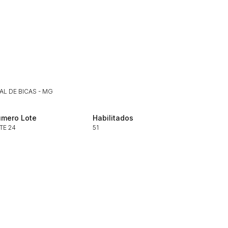
Histórico de Propostas
(Art. 895,
Data
Usuário
Clique aqui para fazer login
14/04/2025 18:43:11
TIAGOFELIPE
14/04/2025 18:43:11
TIAGOFELIPE
AL DE BICAS - MG
14/04/2025 18:43:11
TIAGOFELIPE
mero Lote
Habilitados
TE 24
51