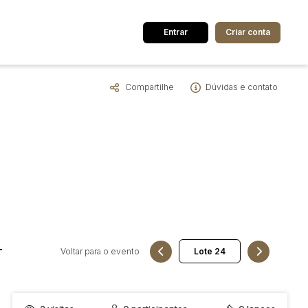
Entrar
Criar conta
Compartilhe
Dúvidas e contato
dos
Cidade
 de valor
até
R$
Pesquisar
-
Voltar para o evento