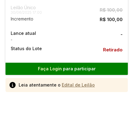
Leilão Único
R$ 100,00
30/06/2025 17:00
Incremento
R$ 100,00
Lance atual
-
-
Status do Lote
Retirado
Faça Login
para participar
Leia atentamente o
Edital de Leilão