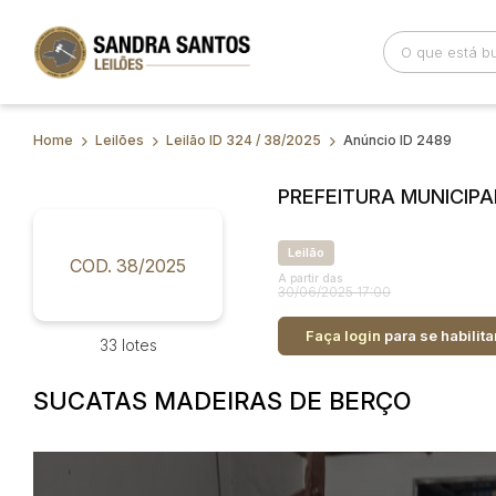
Home
Leilões
Leilão ID 324 / 38/2025
Anúncio ID 2489
Busca por palavra-chave
Categoria
PREFEITURA MUNICIP
Bairro
Comitente
Leilão
COD. 38/2025
A partir das
30/06/2025 17:00
Faça login
para se habilita
33 lotes
SUCATAS MADEIRAS DE BERÇO