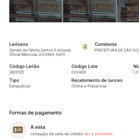
Envie sua Proposta
Leiloeiro
Comitente
Sandra de Fátima Santos (Leiloeira
PREFEITURA DE SÃO G
Oficial Matricula JUCEMG 1061)
Código Leilão
Código Lote
Nú
38/2025
002489
LO
Tipo
Recebimento de lances
Extrajudicial
Online e Presencial
Formas de pagamento
À vista
Utilização de carta de crédito
não é permitido
.