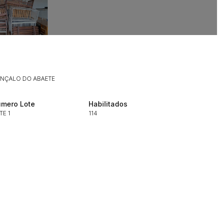
Histórico de Propostas
(Art. 895,
Data
Usuário
Clique aqui para fazer login
14/04/2025 18:43:11
TIAGOFELIPE
14/04/2025 18:43:11
TIAGOFELIPE
ONÇALO DO ABAETE
14/04/2025 18:43:11
TIAGOFELIPE
mero Lote
Habilitados
TE 1
114