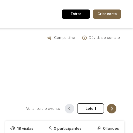
Entrar
Criar conta
Compartilhe
Dúvidas e contato
dos
Cidade
 de valor
até
R$
Pesquisar
Voltar para o evento
18
visitas
0
participantes
0
lances