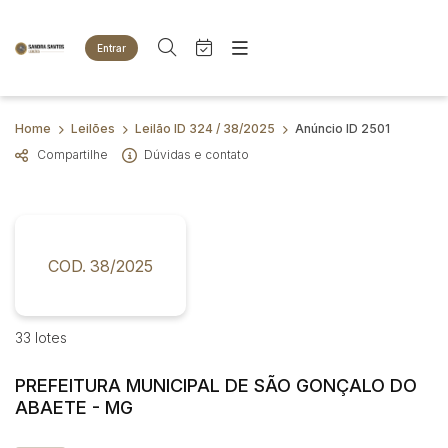
Entrar
Criar conta
Entrar
Site
Busca por palavra-chave
Home
Leilões
Leilão ID 324 / 38/2025
Anúncio ID 2501
Agenda
Home
Compartilhe
Dúvidas e contato
Quem Somos
Quem Somos
Categoria
Subcategoria
Eventos
Contato
Fale Conosco
Busca por categoria
Estados
Cidade
COD. 38/2025
Animais
Bovinos
Imóveis
Bairro
Comitente
33 lotes
Terreno
Veículos
PREFEITURA MUNICIPAL DE SÃO GONÇALO DO
Carros
Judiciais
Extrajudiciais
ABAETE - MG
Faixa de valor
Motos
R$
R$
até