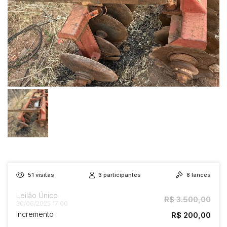
51
visitas
3
participantes
8
lances
Leilão Único
R$ 3.500,00
30/06/2025 17:00
Incremento
R$ 200,00