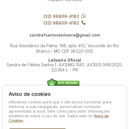
(32) 98809-4182
(32) 98809-4182
sandrafsantosleiloeira@gmail.com
Rua Voluntários da Pátria, 198, apto 402, Visconde do Rio
Branco - MG
CEP 36.520-000
Leiloeiro Oficial
Sandra de Fátima Santos | JUCEMG 1061, JUCEES 068/2020,
22/364-L - PR
Aviso de cookies
Utilizamos cookies para que o site possa funcionar, para
© 2026-present - Todos os direitos reservados
melhorar a sua navegação, personalizar conteúdo
apresentado a você, bem como para obter informações
Política de Privacidade
estatísticas sobre o uso do site. Saiba mais no
Aviso de
Aviso de Cookies
Cookies
Termos de Uso