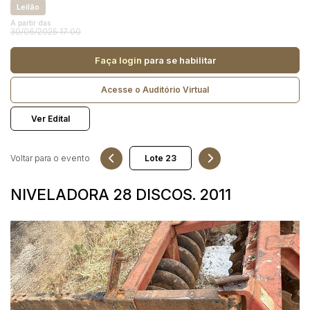
Reboque
Leilão
A partir das
30/06/2025 17:00
Pesquisar
Faça login
para se habilitar
Acesse o Auditório Virtual
Ver Edital
Voltar para o evento
NIVELADORA 28 DISCOS. 2011