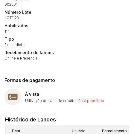
Envie sua Proposta
002501
(Art. 895, CPC)
Data
Usuário
Valor
Número Lote
LOTE 23
14/04/2025 18:43:11
TIAGOFELIPE
R$ 1,00
Habilitados
Clique aqui para fazer login
14/04/2025 18:43:11
TIAGOFELIPE
R$ 1,00
114
14/04/2025 18:43:11
TIAGOFELIPE
R$ 1,00
Tipo
Extrajudicial
Recebimento de lances
Online e Presencial
Formas de pagamento
À vista
Utilização de carta de crédito
não é permitido
.
Histórico de Lances
Data
Usuário
Parcelamento
A