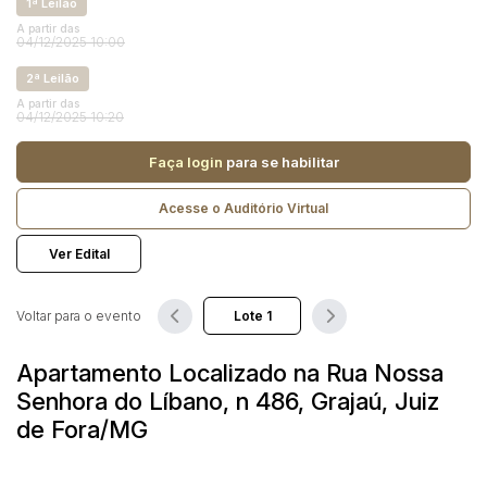
Reboque
1ª Leilão
A partir das
04/12/2025 10:00
Pesquisar
2ª Leilão
A partir das
04/12/2025 10:20
Faça login
para se habilitar
Acesse o Auditório Virtual
Ver Edital
Voltar para o evento
Apartamento Localizado na Rua Nossa
Senhora do Líbano, n 486, Grajaú, Juiz
de Fora/MG