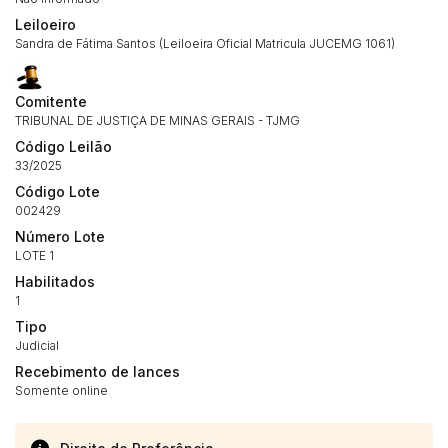
Leiloeiro
Habilite-se para efetuar lances ou
Histórico de Propostas
propostas
Sandra de Fátima Santos (Leiloeira Oficial Matricula JUCEMG 1061)
Envie sua Proposta
(Art. 895, CPC)
Data
Usuário
Valor
Comitente
14/04/2025 18:43:11
TIAGOFELIPE
R$ 1,00
TRIBUNAL DE JUSTIÇA DE MINAS GERAIS - TJMG
Clique aqui para fazer login
14/04/2025 18:43:11
TIAGOFELIPE
R$ 1,00
Código Leilão
33/2025
14/04/2025 18:43:11
TIAGOFELIPE
R$ 1,00
Código Lote
002429
Número Lote
LOTE 1
Habilitados
1
Tipo
Judicial
Recebimento de lances
Somente online