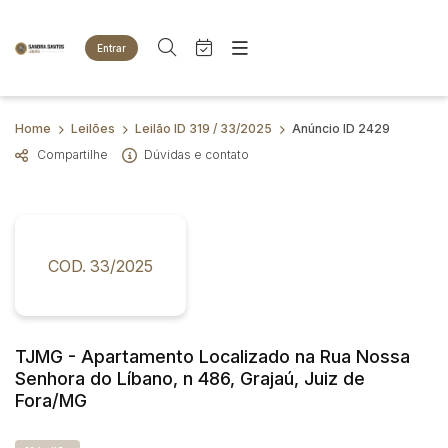
Entrar
Criar conta
Entrar
Site
Busca por palavra-chave
Home
Leilões
Leilão ID 319 / 33/2025
Anúncio ID 2429
Agenda
Home
Compartilhe
Dúvidas e contato
Quem Somos
Quem Somos
Categoria
Subcategoria
Eventos
Contato
Fale Conosco
Busca por categoria
Estados
Cidade
COD. 33/2025
Animais
Bovinos
Imóveis
Bairro
Comitente
Terreno
TJMG - Apartamento Localizado na Rua Nossa
Veículos
Senhora do Líbano, n 486, Grajaú, Juiz de
Carros
Judiciais
Extrajudiciais
Fora/MG
Faixa de valor
Motos
R$
R$
até