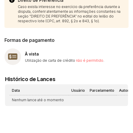
Direito de Preferência
Caso exista interesse no exercício da preferência durante a
disputa, conferir atentamente as informações constantes na
seção “DIREITO DE PREFERÊNCIA” no edital do leilão do
respectivo lote (CPC, art. 892, § 2o e 843, § 1o).
Formas de pagamento
À vista
Utilização de carta de crédito
não é permitido
.
Histórico de Lances
Data
Usuário
Parcelamento
Automá
Nenhum lance até o momento