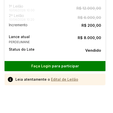
1º Leilão
R$ 12.000,00
10/06/2026 10:00
2º Leilão
R$ 6.000,00
10/06/2026 10:20
Incremento
R$ 200,00
Lance atual
R$ 8.000,00
PERDEUMANE
Status do Lote
Vendido
Faça Login
para participar
Leia atentamente o
Edital de Leilão