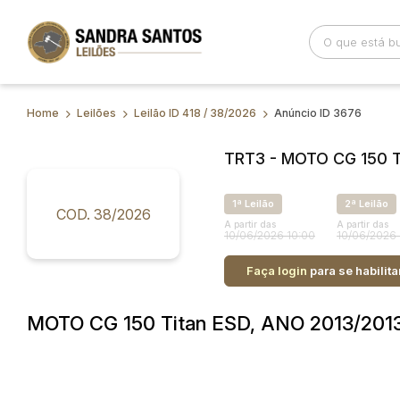
Home
Leilões
Leilão ID 418 / 38/2026
Anúncio ID 3676
Busca por palavra-chave
Categoria
TRT3 - MOTO CG 150 T
Bairro
Comitente
1ª Leilão
2ª Leilão
COD. 38/2026
A partir das
A partir das
10/06/2026 10:00
10/06/2026 
Faça login
para se habilita
MOTO CG 150 Titan ESD, ANO 2013/201