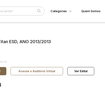
Categorias
Quem Somos
Animais
Home
Subcategoria
Esta
Bovinos
Eventos
Imóveis
itan ESD, ANO 2013/2013
Fale Conosco
Terreno
Faixa
Veículos
Carros
Judiciais
Extrajudiciais
R$
Motos
10:20
Reboque
r
Acesse o Auditório Virtual
Ver Edital
3