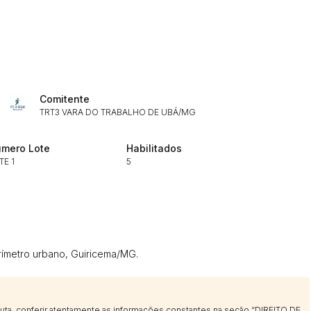
ar lances ou propostas
Comitente
TRT3 VARA DO TRABALHO DE UBÁ/MG
mero Lote
Habilitados
TE 1
5
Histórico de Propostas
(Art. 895,
Data
Usuário
Clique aqui para fazer login
14/04/2025 18:43:11
TIAGOFELIPE
erímetro urbano, Guiricema/MG.
14/04/2025 18:43:11
TIAGOFELIPE
14/04/2025 18:43:11
TIAGOFELIPE
sputa, conferir atentamente as informações constantes na seção “DIREITO DE