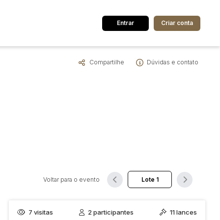
Entrar
Criar conta
Compartilhe
Dúvidas e contato
dos
Cidade
 de valor
até
R$
Pesquisar
Voltar para o evento
7
visitas
2
participantes
11
lances