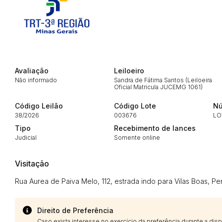
Habilite-se para efetu
Avaliação
Leiloeiro
Não informado
Sandra de Fátima Santos (Leiloeira
Oficial Matricula JUCEMG 1061)
Código Leilão
Código Lote
Nú
38/2026
003676
LO
Tipo
Recebimento de lances
Judicial
Somente online
Envie sua Proposta
Visitação
Rua Aurea de Paiva Melo, 112, estrada indo para Vilas Boas, P
Direito de Preferência
Caso exista interesse no exercício da preferência durante a di