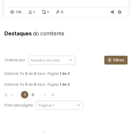
710
7
1
0
Destaques
do comitente
Ordenar por:
Filtros
Exibindo
1
a
0
de
0
itens. Página
1 de 0
.
Exibindo
1
a
0
de
0
itens. Página
1 de 0
.
1
0
Pular para página: