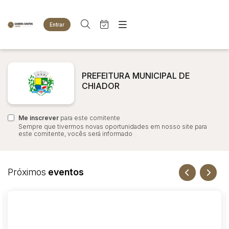
Entrar
Criar conta
Entrar
Site
Busca por palavra-chave
Agenda
Home
PREFEITURA MUNICIPAL DE
Quem Somos
CHIADOR
Quem Somos
Categoria
Subcategoria
Eventos
Contato
Fale Conosco
Me inscrever
Busca por categoria
para este comitente
Sempre que tivermos novas oportunidades em nosso site para
Estados
Cidade
este comitente, vocês será informado
Animais
Bovinos
Imóveis
Bairro
Comitente
Próximos
eventos
Terreno
Veículos
Carros
Judiciais
Extrajudiciais
Faixa de valor
Motos
R$
R$
até