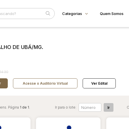
Categorias
Quem Somos
Animais
Home
Subcategoria
Esta
Bovinos
Eventos
ALHO DE UBÁ/MG.
Imóveis
Fale Conosco
Terreno
Faixa
Veículos
Carros
Judiciais
Extrajudiciais
R$
14:30
Motos
Reboque
r
Acesse o Auditório Virtual
Ver Edital
tens. Página
1 de 1
.
Ir para o lote:
O
Ir
ar lances ou propostas