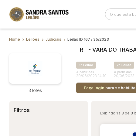
Home
Leilões
Judiciais
Leilão ID 167 / 35/2023
Busca por palavra-chave
Categoria
TRT - VARA DO TRAB
Bairro
Comitente
1ª Leilão
2ª Leilão
A partir das
A partir das
20/06/2023 14:10
20/06/2023 
Faça login
para se habilita
3 lotes
Filtros
Exibindo
1
a
3
de
3
i
Habilite-se para efetu