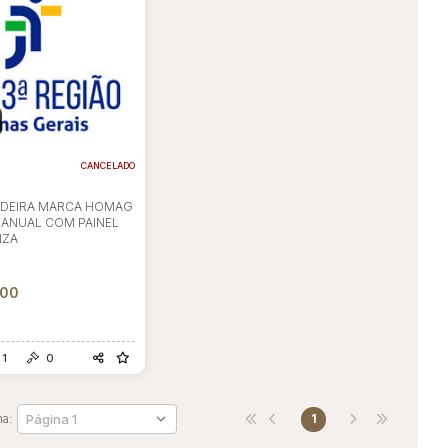
CANCELADO
ADEIRA MARCA HOMAG
MANUAL COM PAINEL
NZA
l
,00
1
0
na:
1