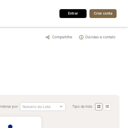
Entrar
Criar conta
Compartilhe
Dúvidas e contato
dos
Cidade
 de valor
até
R$
Pesquisar
rdenar por:
Tipo da lista: