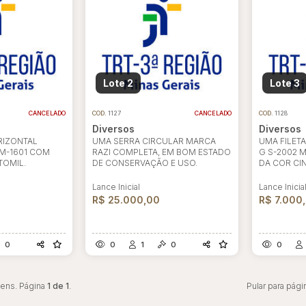
Lote 2
Lote 3
CANCELADO
COD.
1127
CANCELADO
COD.
1128
Diversos
Diversos
RIZONTAL
UMA SERRA CIRCULAR MARCA
UMA FILET
M-1601 COM
RAZI COMPLETA, EM BOM ESTADO
G S-2002 
OMIL.
DE CONSERVAÇÃO E USO.
DA COR CI
Lance Inicial
Lance Inicia
R$ 25.000,00
R$ 7.000
0
0
1
0
0
tens. Página
1 de 1
.
Pular para pági