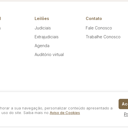
l
Leilões
Contato
s
Judiciais
Fale Conosco
Extrajudiciais
Trabalhe Conosco
Agenda
Auditório virtual
Ace
elhorar a sua navegação, personalizar conteúdo apresentado a
 uso do site. Saiba mais no
Aviso de Cookies
P
Política de Privacidade
Aviso de Cookies
Termos d