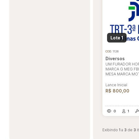
Lote 1
COD.
1126
Diversos
UM FURADOR HO
MARCA G MEG FB
MESA MARCA MOT
Lance Inicial
R$ 800,00
0
1
Exibindo
1
a
3
de
3
i