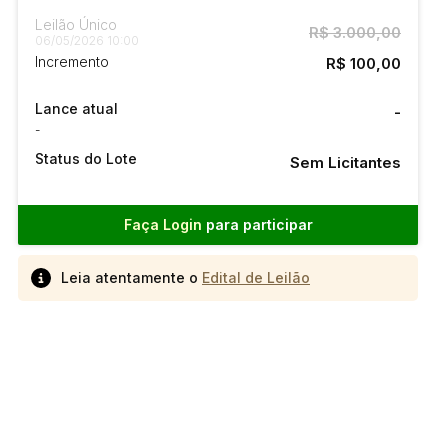
Leilão Único
R$ 3.000,00
06/05/2026 10:00
Incremento
R$ 100,00
Lance atual
-
-
Status do Lote
Sem Licitantes
Faça Login
para participar
Leia atentamente o
Edital de Leilão