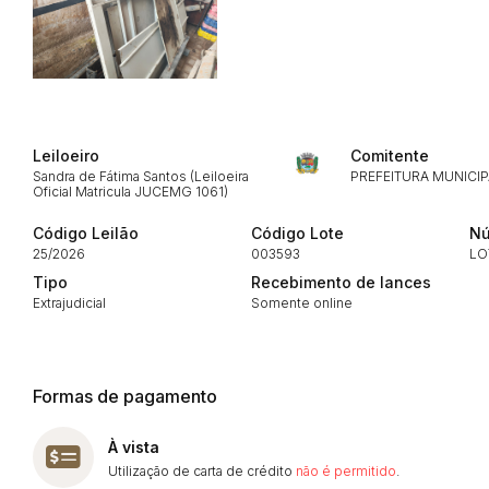
Envie sua Proposta
Leiloeiro
Comitente
Sandra de Fátima Santos (Leiloeira
PREFEITURA MUNICIP
Oficial Matricula JUCEMG 1061)
Código Leilão
Código Lote
Nú
25/2026
003593
LO
Tipo
Recebimento de lances
Extrajudicial
Somente online
Formas de pagamento
À vista
Utilização de carta de crédito
não é permitido
.