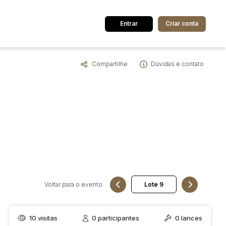
Entrar
Criar conta
Compartilhe
Dúvidas e contato
dos
Cidade
 de valor
até
R$
Pesquisar
Voltar para o evento
10
visitas
0
participantes
0
lances