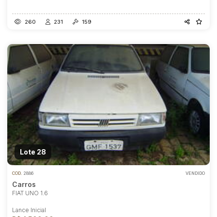
260
231
159
Lote 28
COD.
2886
VENDIDO
Carros
FIAT UNO 1.6
Lance Inicial