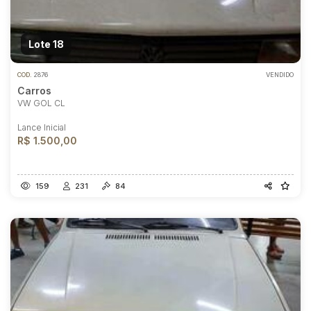
Lote 18
COD.
2876
VENDIDO
Carros
VW GOL CL
Lance Inicial
R$ 1.500,00
159
231
84