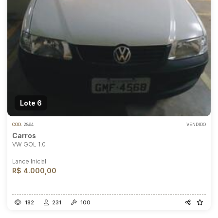
Lote 6
COD.
2864
VENDIDO
Carros
VW GOL 1.0
Lance Inicial
R$ 4.000,00
182
231
100