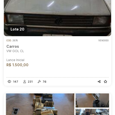
Lote 20
COD.
2878
VENDIDO
Carros
VW GOL CL
Lance Inicial
R$ 1.500,00
147
231
76