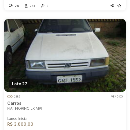
78
231
2
Lote 27
COD.
2885
VENDIDO
Carros
FIAT FIORINO LX MPI
Lance Inicial
R$ 3.000,00