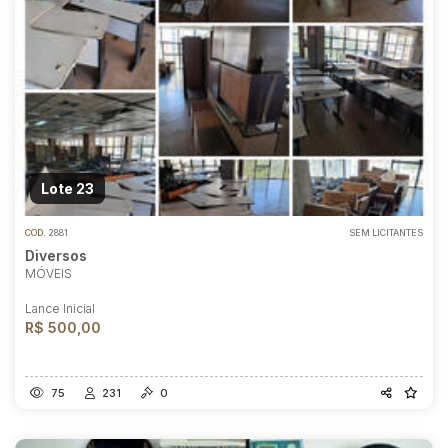
Lote 23
COD.
2881
SEM LICITANTES
Diversos
MÓVEIS
Lance Inicial
R$ 500,00
75
231
0