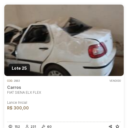
Lote 25
COD.
2883
VENDIDO
Carros
FIAT SIENA ELX FLEX
Lance Inicial
R$ 300,00
152
231
60