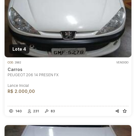
Lote 4
COD.
2862
VENDIDO
Carros
PEUGEOT 206 14 PRESEN FX
Lance Inicial
R$ 2.000,00
140
231
83