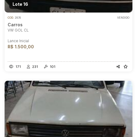
Lote 16
COD.
2874
VENDIDO
Carros
VW GOL CL
Lance Inicial
R$ 1.500,00
171
231
101