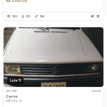
R$ 3.500,00
193
231
156
Lote 11
COD.
2869
VENDIDO
Carros
VW GOL CL