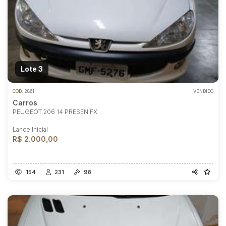
Lote 3
COD.
2861
VENDIDO
Carros
PEUGEOT 206 14 PRESEN FX
Lance Inicial
R$ 2.000,00
154
231
98