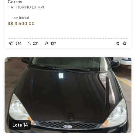
Carros
FIAT FIORINO LX MPI
Lance Inicial
R$ 3.500,00
314
231
137
Habilite-se para efetuar lances ou
propostas
Lote 14