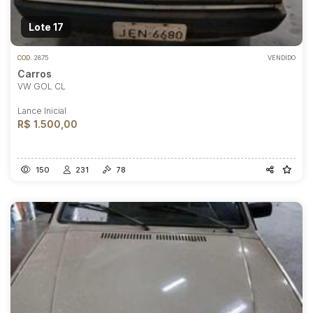
Lote 17
COD.
2875
VENDIDO
Carros
VW GOL CL
Lance Inicial
R$ 1.500,00
150
231
78