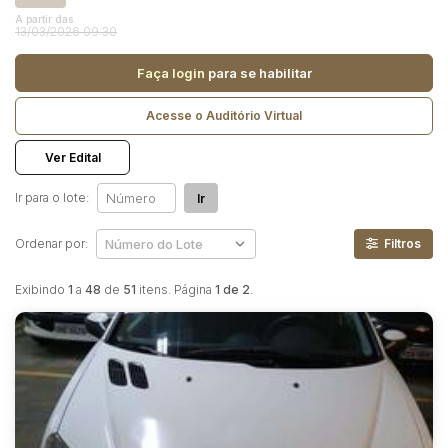
Reboque
A partir das
13/03/2026 09:30
Pesquisar
Faça login
para se habilitar
Acesse o Auditório Virtual
Ver Edital
Ir para o lote:
Ir
Ordenar por:
Filtros
Exibindo
1
a
48
de
51
itens. Página
1 de 2
.