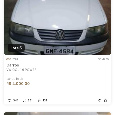
Lote 5
COD.
2863
VENDIDO
Carros
VW GOL 1.6 POWER
Lance Inicial
R$ 4.000,00
341
231
131