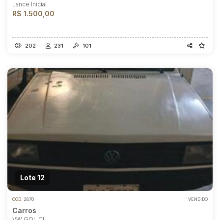
Lance Inicial
R$ 1.500,00
202
231
101
Lote 12
COD.
2870
VENDIDO
Carros
VW GOL CL