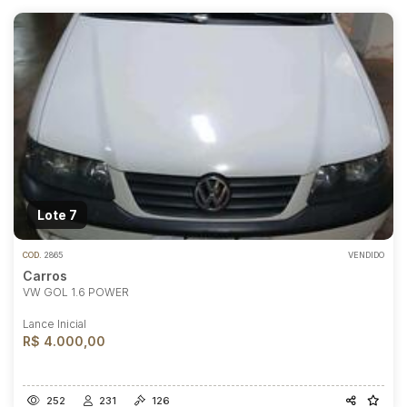
Lote 7
COD.
2865
VENDIDO
Carros
VW GOL 1.6 POWER
Lance Inicial
R$ 4.000,00
252
231
126