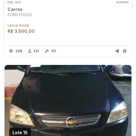
COD.
2872
VENDIDO
Carros
FORD FOCUS
Lance Inicial
R$ 3.500,00
239
231
121
Lote 15