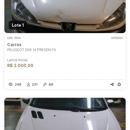
Lote 1
COD.
2859
VENDIDO
Carros
PEUGEOT 206 14 PRESEN FX
Lance Inicial
R$ 2.000,00
248
231
68