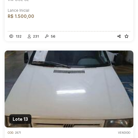
Lance Inicial
R$ 1.500,00
132
231
56
Lote 13
COD.
2871
VENDIDO